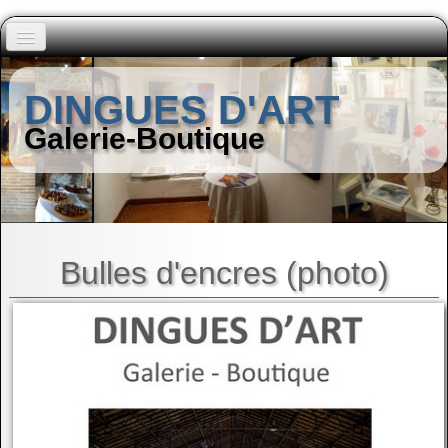
Accueil
DINGUES D'ART
Peintres (A à I)
Galerie-Boutique
▼
Peintres (J à Z)
▼
Autres Artistes
▼
Bulles d'encres (photo)
Contact