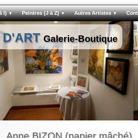
à I)
Peintres (J à Z)
Autres Artistes
Cont
▼
▼
▼
 D'ART
Galerie-Boutique
Anne BIZON (papier mâché)