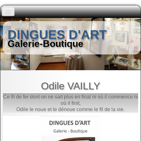
Accueil
DINGUES D'ART
Peintres (A à I)
Galerie-Boutique
▼
Peintres (J à Z)
▼
Autres Artistes
▼
Odile VAILLY
Ce fil de fer dont on ne sait plus en final ni où il commence ni
Contact
où il finit,
Odile le noue et le dénoue comme le fil de la vie.