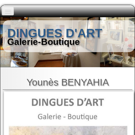
Accueil
DINGUES D'ART
Peintres (A à I)
Galerie-Boutique
▼
Peintres (J à Z)
▼
Autres Artistes
▼
Younès BENYAHIA
Contact