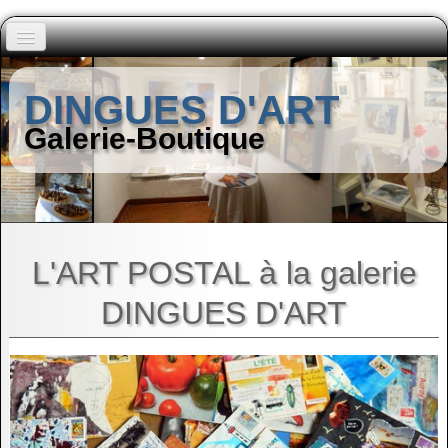
Accueil
DINGUES D'ART
Peintres (A à I)
Galerie-Boutique
▼
Peintres (J à Z)
▼
Autres Artistes
▼
L'ART POSTAL à la galerie
DINGUES D'ART
Contact