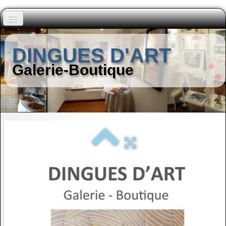
Accueil
DINGUES D'ART
Peintres (A à I)
Galerie-Boutique
▼
Peintres (J à Z)
▼
Autres Artistes
▼
Contact