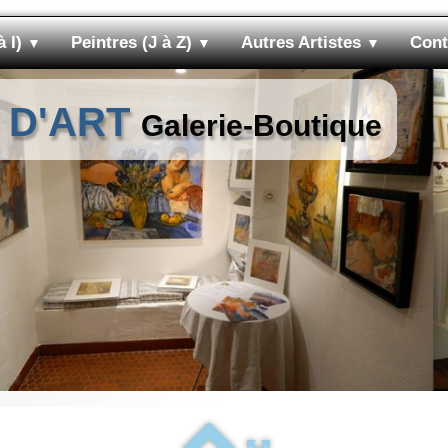
à I)
Peintres (J à Z)
Autres Artistes
Cont
▼
▼
▼
 D'ART
Galerie-Boutique