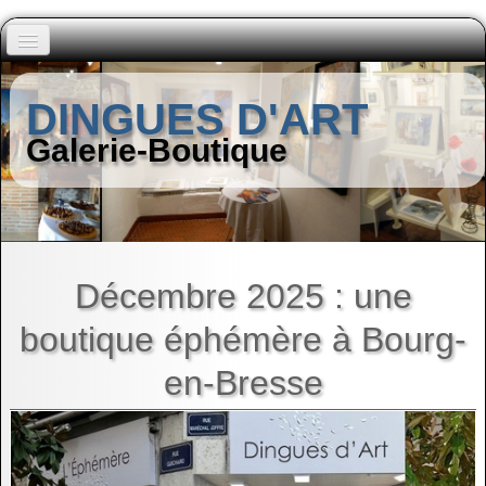
Accueil
DINGUES D'ART
Peintres (A à I)
Galerie-Boutique
▼
Peintres (J à Z)
▼
Autres Artistes
▼
Décembre 2025 : une
boutique éphémère à Bourg-
Contact
en-Bresse