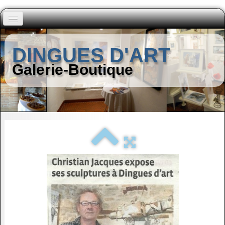
Accueil
DINGUES D'ART
Peintres (A à I)
Galerie-Boutique
▼
Peintres (J à Z)
▼
Autres Artistes
▼
Contact