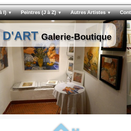
à I)
Peintres (J à Z)
Autres Artistes
Cont
▼
▼
▼
 D'ART
Galerie-Boutique